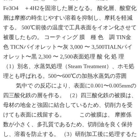
Fe3O4 ＋4H2を固溶した層となる。 酸化層、酸窒化
層は摩擦の時生じやすい溶着を抑制し、摩耗を軽減
する。 500℃前後の温度で工具表面をイオン化させて
被覆したもの。 コーティング 膜 種 色 調 TIN金
色 TICNバイオレット〜灰 3,000 〜 3,500TIALNバイ
オレット〜黒 2,300 〜 2,500表面処理 酸 化 処 理
（1）別名、水蒸気処理（Steam Treatment）、ホモ処
理とも呼ばれる。500〜600℃の加熱水蒸気の雰囲
気中で の反応により、表面に0.001〜0.005mmの
四三酸化鉄の層を作る。 （2）四三酸化鉄の被膜は、
母材の地金と強固に結合しているため、切削力を受
けても表面に残留する。 この被膜は、 摩擦係
数が小さく、多孔質であるため、切削油を良く保持
し、溶着を防止する。 （3）研削加工後に処理するた