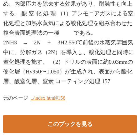
め、内部応力を除去する効果があり、耐蝕性も向上
する。 酸 窒 化 処 理 （1）アンモニアガスによる窒
化処理と加熱水蒸気による酸化処理を組み合わせた
複合表面処理法の一種 である。
2NH3 → 2N ＋ 3H2 550℃前後の水蒸気雰囲気
中に、分解ガス（2N）を導入し、酸化処理と同時に
窒化処理を施す。 （2）ドリルの表面に約0.03mmの
硬化層（Hv950〜1,050）が生成され、表面から酸化
層、酸窒化層、窒素 コーティング処理 157
元のページ
../index.html#156
このブックを見る