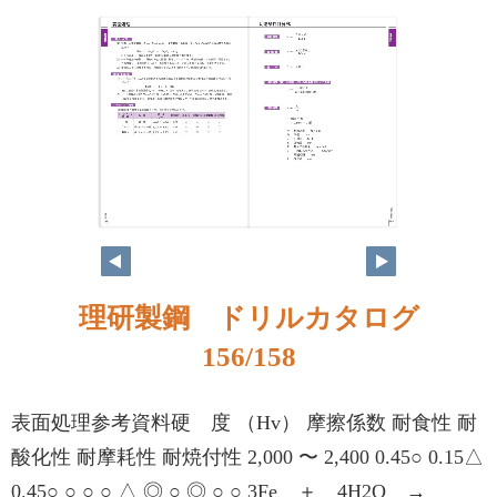
理研製鋼 ドリルカタログ
156/158
表面処理参考資料硬 度 （Hv） 摩擦係数 耐食性 耐
酸化性 耐摩耗性 耐焼付性 2,000 〜 2,400 0.45○ 0.15△
0.45○ ○ ○ ○ △ ◎ ○ ◎ ○ ○ 3Fe ＋ 4H2O →