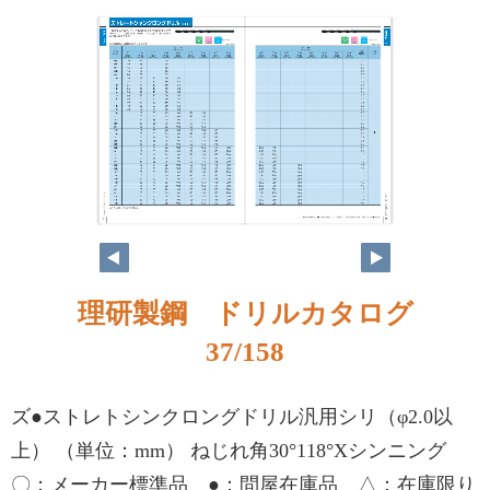
理研製鋼 ドリルカタログ
37/158
ズ●ストレトシンクロングドリル汎用シリ（φ2.0以
上） （単位：mm） ねじれ角30°118°Xシンニング
〇：メーカー標準品 ●：問屋在庫品 △：在庫限り