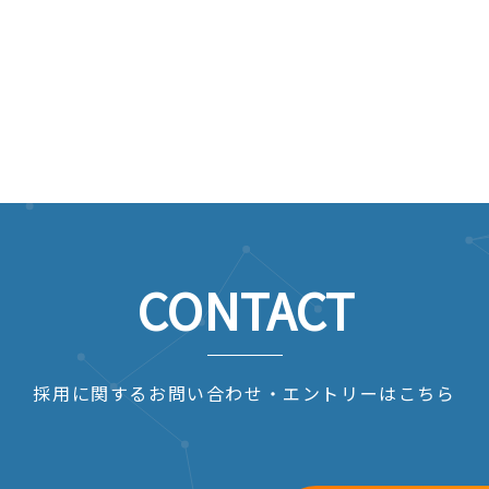
生産技術他／若干名
、生産管理、総務、経理、他／若干名
柿崎区柿崎7402-2
岡市宮栄2-2-3
1-1-5
西区土佐堀1-3-7
CONTACT
慮のうえ、当社規定に従って決定
採用に関するお問い合わせ・エントリーはこちら
賞与／年2回（6月、12月）