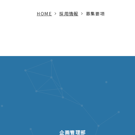
仕事内容
【技術系】設計開発、
HOME
採用情報
募集要項
【営業・事務系】営業
勤務地
■柿崎工場／新潟県上越市
■長岡センター／新潟県長
■本社／東京都中央区京橋
■大阪支店／大阪府大阪市
給与
年齢、経験、能力を考
昇給・賞与
昇給／年1回（4月） 
企画管理部