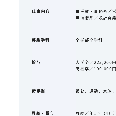
仕事内容
■営業・事務系／
■技術系／設計開
募集学科
全学部全学科
給与
大学卒／223,20
高校卒／190,000
諸手当
役務、通勤、家族
昇給・賞与
昇給／年1回（4