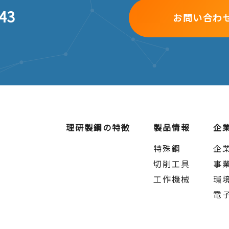
43
お問い合わ
5
フレックスタイム制あり
1:05 0:30～9:05 他
0～17:55 フレックスタイム制
ー／年間120日／年次有給休暇：最高20日、特別休暇
124日／年次有給休暇：最高20日、特別休暇、リフレ
理研製鋼の特徴
製品情報
企
特殊鋼
企
育児休業、介護休業、他
切削工具
事
工作機械
環
電