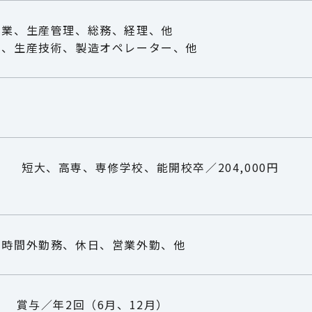
営業、生産管理、総務、経理、他
発、生産技術、製造オペレーター、他
0円 短大、高専、専修学校、能開校卒／204,000円
円
、時間外勤務、休日、営業外勤、他
月）
賞与／年2回（6月、12月）