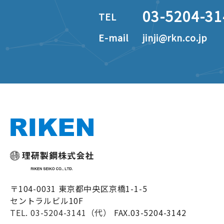
03-5204-31
TEL
勤務時間
■柿崎工場／8:30~17:0
職種により交替勤務・
E-mail
jinji@rkn.co.jp
8:30～17:05 16:30～
■本社・大阪支店／9:0
休日休暇
■柿崎工場・長岡センタ
■本社・大阪支店／年間
福利厚生
寮・社宅、財形貯蓄、
〒104-0031 東京都中央区京橋1-1-5
選考方法
面接
セントラルビル10F
TEL. 03-5204-3141（代）
FAX.03-5204-3142